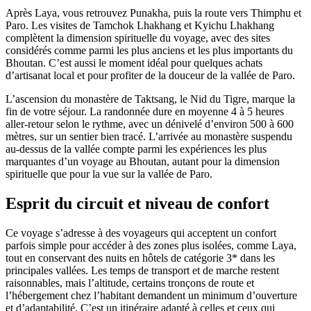
Après Laya, vous retrouvez Punakha, puis la route vers Thimphu et
Paro. Les visites de Tamchok Lhakhang et Kyichu Lhakhang
complètent la dimension spirituelle du voyage, avec des sites
considérés comme parmi les plus anciens et les plus importants du
Bhoutan. C’est aussi le moment idéal pour quelques achats
d’artisanat local et pour profiter de la douceur de la vallée de Paro.
L’ascension du monastère de Taktsang, le Nid du Tigre, marque la
fin de votre séjour. La randonnée dure en moyenne 4 à 5 heures
aller-retour selon le rythme, avec un dénivelé d’environ 500 à 600
mètres, sur un sentier bien tracé. L’arrivée au monastère suspendu
au-dessus de la vallée compte parmi les expériences les plus
marquantes d’un voyage au Bhoutan, autant pour la dimension
spirituelle que pour la vue sur la vallée de Paro.
Esprit du circuit et niveau de confort
Ce voyage s’adresse à des voyageurs qui acceptent un confort
parfois simple pour accéder à des zones plus isolées, comme Laya,
tout en conservant des nuits en hôtels de catégorie 3* dans les
principales vallées. Les temps de transport et de marche restent
raisonnables, mais l’altitude, certains tronçons de route et
l’hébergement chez l’habitant demandent un minimum d’ouverture
et d’adaptabilité. C’est un itinéraire adapté à celles et ceux qui