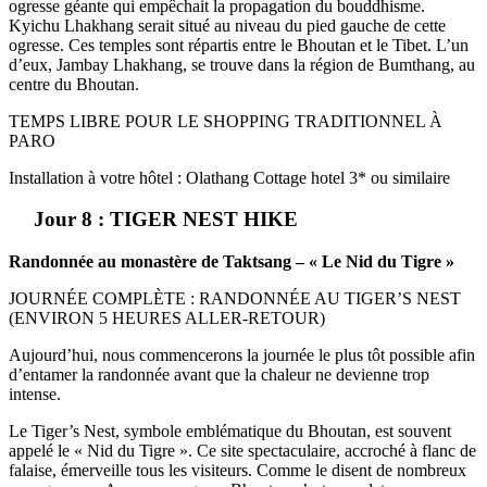
ogresse géante qui empêchait la propagation du bouddhisme.
Kyichu Lhakhang serait situé au niveau du pied gauche de cette
ogresse. Ces temples sont répartis entre le Bhoutan et le Tibet. L’un
d’eux, Jambay Lhakhang, se trouve dans la région de Bumthang, au
centre du Bhoutan.
TEMPS LIBRE POUR LE SHOPPING TRADITIONNEL À
PARO
Installation à votre hôtel : Olathang Cottage hotel 3* ou similaire
Jour 8 : TIGER NEST HIKE
Randonnée au monastère de Taktsang – « Le Nid du Tigre »
JOURNÉE COMPLÈTE : RANDONNÉE AU TIGER’S NEST
(ENVIRON 5 HEURES ALLER-RETOUR)
Aujourd’hui, nous commencerons la journée le plus tôt possible afin
d’entamer la randonnée avant que la chaleur ne devienne trop
intense.
Le Tiger’s Nest, symbole emblématique du Bhoutan, est souvent
appelé le « Nid du Tigre ». Ce site spectaculaire, accroché à flanc de
falaise, émerveille tous les visiteurs. Comme le disent de nombreux