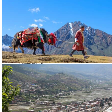
Hors sentiers battus
Nature
Où et quand partir ?
Printemps
Été
Automne
Hiver
Infos pratiques
Préparer son voyage
Hôtels partenaires
Présentation du Bhoutan
Préparer son voyage
Les festivals
Quand partir au Bhoutan ?
Notre agence
Notre agence au Bhoutan
Karma, votre conseiller
Réseau Asian Roads
Garanties et engagements Asian Roads
Demande d'info
09 83 40 65 79