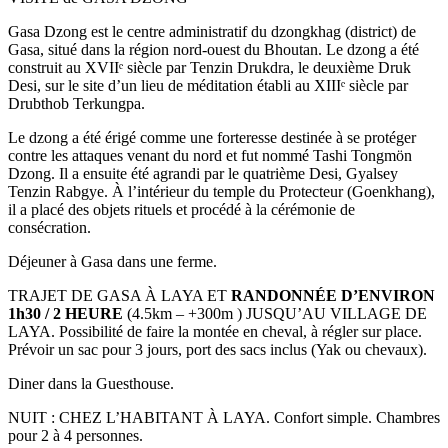
Gasa Dzong est le centre administratif du dzongkhag (district) de
Gasa, situé dans la région nord-ouest du Bhoutan. Le dzong a été
construit au XVII
ᵉ
siècle par Tenzin Drukdra, le deuxième Druk
Desi, sur le site d’un lieu de méditation établi au XIII
ᵉ
siècle par
Drubthob Terkungpa.
Le dzong a été érigé comme une forteresse destinée à se protéger
contre les attaques venant du nord et fut nommé Tashi Tongmön
Dzong. Il a ensuite été agrandi par le quatrième Desi, Gyalsey
Tenzin Rabgye. À l’intérieur du temple du Protecteur (Goenkhang),
il a placé des objets rituels et procédé à la cérémonie de
consécration.
Déjeuner à Gasa dans une ferme.
TRAJET DE GASA À LAYA ET
RANDONNÉE D’ENVIRON
1h30 / 2 HEURE
(4.5km – +300m ) JUSQU’AU VILLAGE DE
LAYA. Possibilité de faire la montée en cheval, à régler sur place.
Prévoir un sac pour 3 jours, port des sacs inclus (Yak ou chevaux).
Diner dans la Guesthouse.
NUIT : CHEZ L’HABITANT À LAYA. Confort simple. Chambres
pour 2 à 4 personnes.