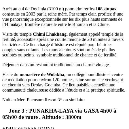
Arrêt au col de Dochula (3100 m) pour admirer
les 108 stupas
construits en 2003 par la reine mère. Par temps clair, profitez d’une
vue panoramique exceptionnelle sur les dix plus hauts sommets de
l’Himalaya, frontière naturelle entre le Bhoutan et la Chine.
Visite du temple
Chimi Lhakhang,
également appelé temple de la
fertilité, accessible après une courte marche de 20 minutes à travers
les rizières. Ce lieu chargé d’histoire est réputé pour bénir les
couples sans enfants. Les murs alentours sont ornés de phallus
sculptés ou peints, symbole traditionnel de chance et de fertilité.
Déjeuner dans un restaurant traditionnel au charme vintage.
Visite du
monastère de Wolakha
, un collège bouddhiste et centre
de méditation pour environ 120 nonnes, situé sur un site verdoyant
en chemin vers Drolay Goemba. Ce lieu paisible accueille une
communauté chaleureuse dédiée à l’étude et à la pratique spirituelle.
Nuit au Meri Puensum Resort 3* ou similaire
Jour 3 : PUNAKHA-LAYA via GASA 4h00 à
05h00 de route . Altitude : 3800m
VISITE de GASA DZONG