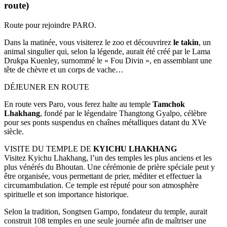
route)
Route pour rejoindre PARO.
Dans la matinée, vous visiterez le zoo et découvrirez
le takin
, un
animal singulier qui, selon la légende, aurait été créé par le Lama
Drukpa Kuenley, surnommé le « Fou Divin », en assemblant une
tête de chèvre et un corps de vache…
DÉJEUNER EN ROUTE
En route vers Paro, vous ferez halte au temple
Tamchok
Lhakhang
, fondé par le légendaire Thangtong Gyalpo, célèbre
pour ses ponts suspendus en chaînes métalliques datant du XVe
siècle.
VISITE DU TEMPLE DE
KYICHU LHAKHANG
Visitez Kyichu Lhakhang, l’un des temples les plus anciens et les
plus vénérés du Bhoutan. Une cérémonie de prière spéciale peut y
être organisée, vous permettant de prier, méditer et effectuer la
circumambulation. Ce temple est réputé pour son atmosphère
spirituelle et son importance historique.
Selon la tradition, Songtsen Gampo, fondateur du temple, aurait
construit 108 temples en une seule journée afin de maîtriser une