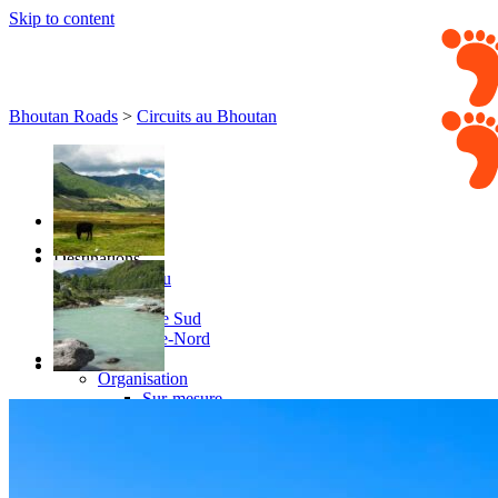
Skip to content
Bhoutan Roads
>
Circuits au Bhoutan
Destinations
Thimphou
Paro
L’Est et le Sud
Le Centre-Nord
Circuits
Organisation
Sur-mesure
Petit groupe
Ambiance
Classique
Aventure