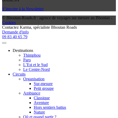
S’inscrire à la Newsletter
© Bhoutan-Roads.fr : agence de voyages sur mesure au Bhoutan -
Cookies
Contactez
Karma
, spécialiste Bhoutan Roads
Demande d'info
09 83 40 65 79
Destinations
Thimphou
Paro
L’Est et le Sud
Le Centre-Nord
Circuits
Organisation
Sur-mesure
Petit groupe
Ambiance
Classique
Aventure
Hors sentiers battus
Nature
Où et quand partir ?