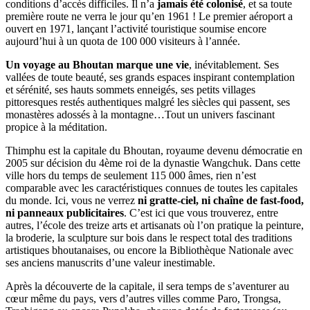
conditions d’accès difficiles. Il n’a
jamais été colonisé
, et sa toute
première route ne verra le jour qu’en 1961 ! Le premier aéroport a
ouvert en 1971, lançant l’activité touristique soumise encore
aujourd’hui à un quota de 100 000 visiteurs à l’année.
Un voyage au Bhoutan marque une vie
, inévitablement. Ses
vallées de toute beauté, ses grands espaces inspirant contemplation
et sérénité, ses hauts sommets enneigés, ses petits villages
pittoresques restés authentiques malgré les siècles qui passent, ses
monastères adossés à la montagne…Tout un univers fascinant
propice à la méditation.
Thimphu est la capitale du Bhoutan, royaume devenu démocratie en
2005 sur décision du 4ème roi de la dynastie Wangchuk. Dans cette
ville hors du temps de seulement 115 000 âmes, rien n’est
comparable avec les caractéristiques connues de toutes les capitales
du monde. Ici, vous ne verrez
ni gratte-ciel, ni chaîne de fast-food,
ni panneaux publicitaires
. C’est ici que vous trouverez, entre
autres, l’école des treize arts et artisanats où l’on pratique la peinture,
la broderie, la sculpture sur bois dans le respect total des traditions
artistiques bhoutanaises, ou encore la Bibliothèque Nationale avec
ses anciens manuscrits d’une valeur inestimable.
Après la découverte de la capitale, il sera temps de s’aventurer au
cœur même du pays, vers d’autres villes comme Paro, Trongsa,