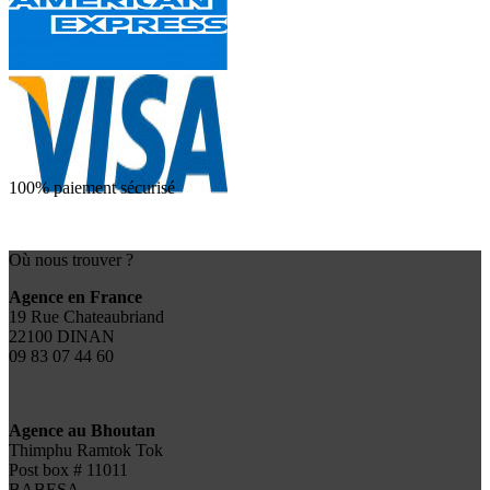
100% paiement sécurisé
Où nous trouver ?
Agence en France
19 Rue Chateaubriand
22100 DINAN
09 83 07 44 60
Agence au Bhoutan
Thimphu Ramtok Tok
Post box # 11011
BABESA