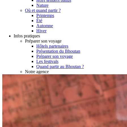
Hors sentiers battus
Nature
Où et quand partir ?
Printemps
Été
Automne
Hiver
Infos pratiques
Préparer son voyage
Hôtels partenaires
Présentation du Bhoutan
Préparer son voyage
Les festivals
Quand partir au Bhoutan ?
Notre agence
Notre agence au Bhoutan
Karma, votre conseiller
Réseau Asian Roads
Garanties et engagements Asian Roads
Demande d'info
09 83 40 65 79