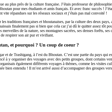
ue au plus près de la culture française. J’étais professeur de philosophi
houtan pour mes étudiants et amis français. Et avec franc succès ! J’éta
nt vite répandues sur les réseaux sociaux et j’étais pas mal convoité !
r les traditions françaises et bhoutanaises, par la culture des deux pays,
issais finalement pas si bien que cela car j’ai dû le quitter assez tôt
 merveilles de la nature, ses montagnes sacrées, ses denses forêts, ses cu
e respirer son air pur et vivifiant.
outan, et pourquoi ? Un coup de coeur ?
ngar et de Trashigang, à l’est du Bhoutan. C’est une partie du pays qui 
ncé à y organiser des voyages avec des petits groupes, dont certains ve
J’y organisais également différents voyages à thèmes, comme les visites c
née bien entendu ! Il m’est arrivé aussi d’accompagner des groupes vers