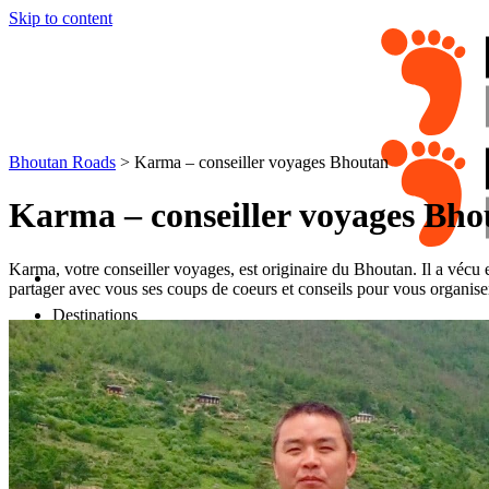
Skip to content
Bhoutan Roads
>
Karma – conseiller voyages Bhoutan
Karma – conseiller voyages Bho
Karma, votre conseiller voyages, est originaire du Bhoutan. Il a vécu 
partager avec vous ses coups de coeurs et conseils pour vous organiser
Destinations
Thimphou
Paro
L’Est et le Sud
Le Centre-Nord
Circuits
Organisation
Sur-mesure
Petit groupe