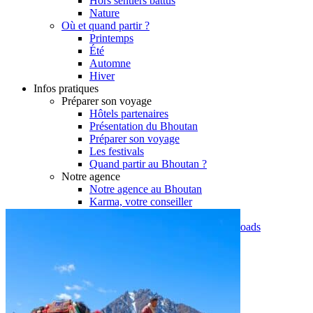
Hors sentiers battus
Nature
Où et quand partir ?
Printemps
Été
Automne
Hiver
Infos pratiques
Préparer son voyage
Hôtels partenaires
Présentation du Bhoutan
Préparer son voyage
Les festivals
Quand partir au Bhoutan ?
Notre agence
Notre agence au Bhoutan
Karma, votre conseiller
Réseau Asian Roads
Garanties et engagements Asian Roads
Demande d'info
09 83 40 65 79