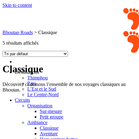
Skip to content
Bhoutan Roads
>
Classique
5 résultats affichés
Classique
Destinations
Thimphou
Paro
Découvrez ci-dessous l’ensemble de nos voyages classiques au
L’Est et le Sud
Bhoutan.
Le Centre-Nord
Circuits
Organisation
Sur-mesure
Petit groupe
Ambiance
Classique
Aventure