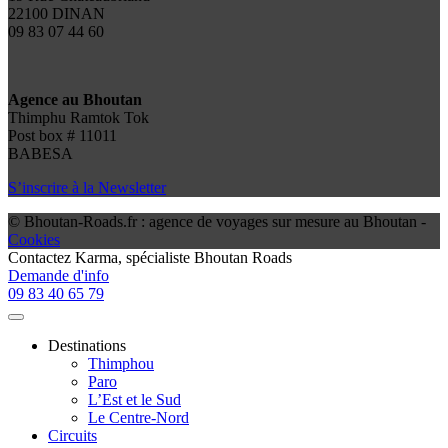
22100 DINAN
09 83 07 44 60
Agence au Bhoutan
Thimphu Ramtok Tok
Post box # 11011
BABESA
S’inscrire à la Newsletter
© Bhoutan-Roads.fr : agence de voyages sur mesure au Bhoutan -
Cookies
Contactez
Karma
, spécialiste Bhoutan Roads
Demande d'info
09 83 40 65 79
Destinations
Thimphou
Paro
L’Est et le Sud
Le Centre-Nord
Circuits