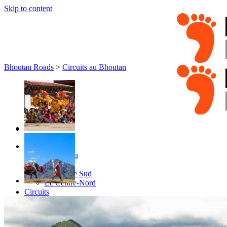
Skip to content
Bhoutan Roads
>
Circuits au Bhoutan
Destinations
Thimphou
Paro
L’Est et le Sud
Le Centre-Nord
Circuits
Organisation
Sur-mesure
Petit groupe