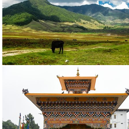
Ambiance
Classique
Aventure
Hors sentiers battus
Nature
Où et quand partir ?
Printemps
Été
Automne
Hiver
Infos pratiques
Préparer son voyage
Hôtels partenaires
Présentation du Bhoutan
Préparer son voyage
Les festivals
Quand partir au Bhoutan ?
Notre agence
Notre agence au Bhoutan
Karma, votre conseiller
Réseau Asian Roads
Garanties et engagements Asian Roads
Demande d'info
09 83 40 65 79