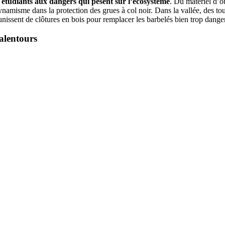
s étudiants aux dangers qui pèsent sur l’écosystème
. Du matériel d’o
amisme dans la protection des grues à col noir. Dans la vallée, des tour
e munissent de clôtures en bois pour remplacer les barbelés bien trop dang
 alentours