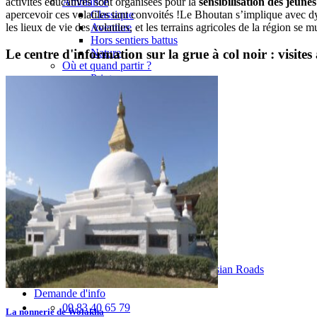
activités éducatives sont organisées pour la
sensibilisation des jeune
Ambiance
apercevoir ces volatiles tant convoités !
Le Bhoutan s’implique avec dyn
Classique
les lieux de vie des volatiles, et les terrains agricoles de la région s
Aventure
Hors sentiers battus
Nature
Le centre d'information sur la grue à col noir : visites
Où et quand partir ?
Printemps
Été
Automne
Hiver
Infos pratiques
Préparer son voyage
Hôtels partenaires
Présentation du Bhoutan
Préparer son voyage
Les festivals
Quand partir au Bhoutan ?
Notre agence
Notre agence au Bhoutan
Karma, votre conseiller
Réseau Asian Roads
Garanties et engagements Asian Roads
Demande d'info
09 83 40 65 79
La nonnerie de Wolakha