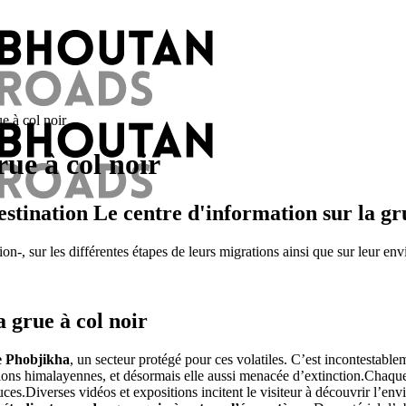
e à col noir
rue à col noir
destination Le centre d'information sur la gr
tion-, sur les différentes étapes de leurs migrations ainsi que sur leur e
 grue à col noir
e Phobjikha
, un secteur protégé pour ces volatiles. C’est incontestable
ions himalayennes, et désormais elle aussi menacée d’extinction.
Chaque 
uces.
Diverses vidéos et expositions incitent le visiteur à découvrir l’en