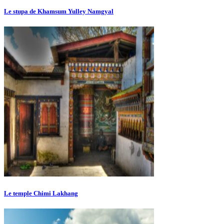
Le stupa de Khamsum Yulley Namgyal
Le temple Chimi Lakhang