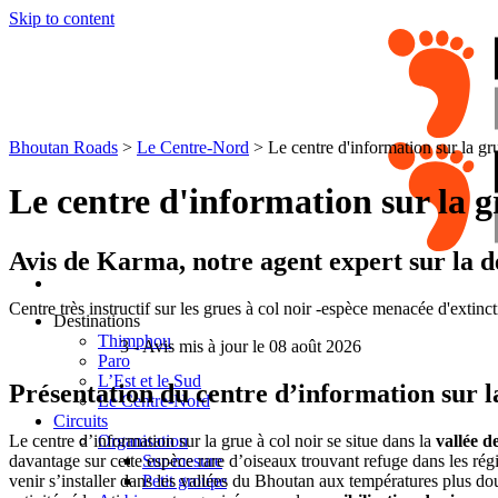
Skip to content
Bhoutan Roads
>
Le Centre-Nord
>
Le centre d'information sur la gru
Le centre d'information sur la g
Avis de
Karma
, notre agent expert sur la 
Centre très instructif sur les grues à col noir -espèce menacée d'extinc
Destinations
Thimphou
3
- Avis mis à jour le 08 août 2026
Paro
L’Est et le Sud
Présentation du centre d’information sur la
Le Centre-Nord
Circuits
Le centre d’information sur la grue à col noir se situe dans la
vallée d
Organisation
davantage sur cette espèce rare d’oiseaux trouvant refuge dans les rég
Sur-mesure
venir s’installer dans les vallées du Bhoutan aux températures plus do
Petit groupe