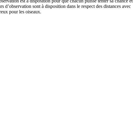
bservation est à disposition pour que chacun puisse tenter sa chance et
s d’observation sont à disposition dans le respect des distances avec
ereux pour les oiseaux.