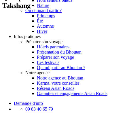
Hors sentiers battus
Takshang
Nature
Où et quand partir ?
Printemps
Été
Automne
Hiver
Infos pratiques
Préparer son voyage
Hôtels partenaires
Présentation du Bhoutan
Préparer son voyage
Les festivals
Quand partir au Bhoutan ?
Notre agence
Notre agence au Bhoutan
Karma, votre conseiller
Réseau Asian Roads
Garanties et engagements Asian Roads
Demande d'info
09 83 40 65 79