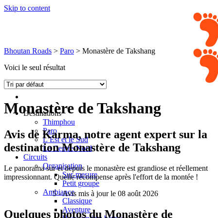
Skip to content
Bhoutan Roads
>
Paro
>
Monastère de Takshang
Voici le seul résultat
Monastère de Takshang
Destinations
Thimphou
Paro
Avis de
Karma
, notre agent expert sur la
L’Est et le Sud
destination Monastère de Takshang
Le Centre-Nord
Circuits
Organisation
Le panorama sur et depuis le monastère est grandiose et réellement
Sur-mesure
impressionnant. Quelle récompense après l'effort de la montée !
Petit groupe
Ambiance
5
- Avis mis à jour le 08 août 2026
Classique
Aventure
Quelques photos du Monastère de