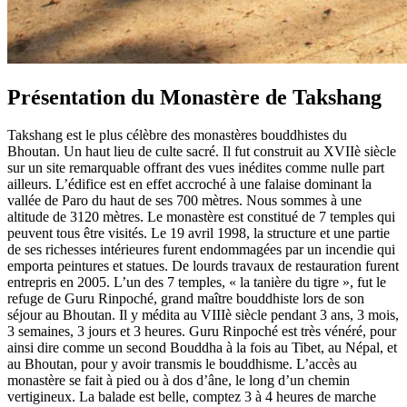
Présentation du Monastère de Takshang
Takshang est le plus célèbre des monastères bouddhistes du
Bhoutan. Un haut lieu de culte sacré. Il fut construit au XVIIè siècle
sur un site remarquable offrant des vues inédites comme nulle part
ailleurs. L’édifice est en effet accroché à une falaise dominant la
vallée de Paro du haut de ses 700 mètres. Nous sommes à une
altitude de 3120 mètres.
Le monastère est constitué de 7 temples qui
peuvent tous être visités. Le 19 avril 1998, la structure et une partie
de ses richesses intérieures furent endommagées par un incendie qui
emporta peintures et statues. De lourds travaux de restauration furent
entrepris en 2005.
L’un des 7 temples, « la tanière du tigre », fut le
refuge de Guru Rinpoché, grand maître bouddhiste lors de son
séjour au Bhoutan. Il y médita au VIIIè siècle pendant 3 ans, 3 mois,
3 semaines, 3 jours et 3 heures. Guru Rinpoché est très vénéré, pour
ainsi dire comme un second Bouddha à la fois au Tibet, au Népal, et
au Bhoutan, pour y avoir transmis le bouddhisme.
L’accès au
monastère se fait à pied ou à dos d’âne, le long d’un chemin
vertigineux. La balade est belle, comptez 3 à 4 heures de marche