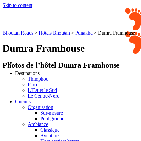
Skip to content
Bhoutan Roads
>
Hôtels Bhoutan
>
Punakha
>
Dumra Framhouse
Dumra Framhouse
Photos de l’hôtel Dumra Framhouse
Destinations
Thimphou
Paro
L’Est et le Sud
Le Centre-Nord
Circuits
Organisation
Sur-mesure
Petit groupe
Ambiance
Classique
Aventure