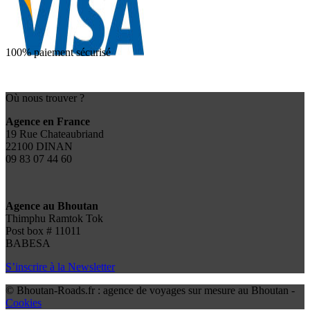
100% paiement sécurisé
Où nous trouver ?
Agence en France
19 Rue Chateaubriand
22100 DINAN
09 83 07 44 60
Agence au Bhoutan
Thimphu Ramtok Tok
Post box # 11011
BABESA
S’inscrire à la Newsletter
© Bhoutan-Roads.fr : agence de voyages sur mesure au Bhoutan -
Cookies