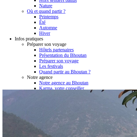
Hors sentiers battus
Nature
Où et quand partir ?
Printemps
Été
Automne
Hiver
Infos pratiques
Préparer son voyage
Hôtels partenaires
Présentation du Bhoutan
Préparer son voyage
Les festivals
Quand partir au Bhoutan ?
Notre agence
Notre agence au Bhoutan
Karma, votre conseiller
Réseau Asian Roads
Garanties et engagements Asian Roads
Demande d'info
09 83 40 65 79